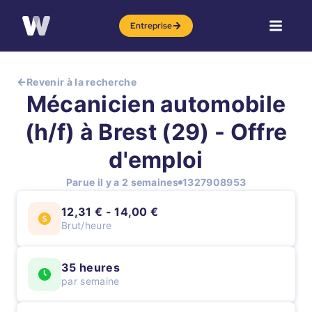
Entreprise
Revenir à la recherche
Mécanicien automobile
(h/f) à Brest (29) - Offre
d'emploi
Parue il y a 2 semaines
1327908953
12,31 € - 14,00 €
Brut/heure
35 heures
par semaine