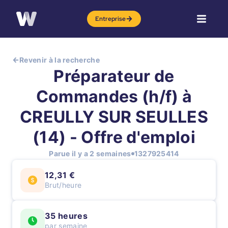
Entreprise
Revenir à la recherche
Préparateur de
Commandes (h/f) à
CREULLY SUR SEULLES
(14) - Offre d'emploi
Parue il y a 2 semaines
1327925414
12,31 €
Brut/heure
35 heures
par semaine