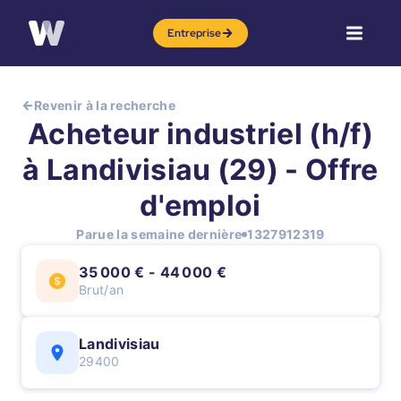
Entreprise
Revenir à la recherche
Acheteur industriel (h/f)
à Landivisiau (29) - Offre
d'emploi
Parue la semaine dernière
1327912319
35 000 € - 44 000 €
Brut/an
Landivisiau
29400