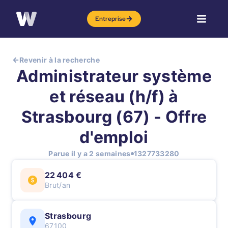
Entreprise
Revenir à la recherche
Administrateur système
et réseau (h/f) à
Strasbourg (67) - Offre
d'emploi
Parue il y a 2 semaines
1327733280
22 404 €
Brut/an
Strasbourg
67100