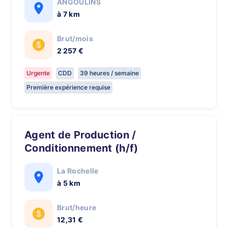
ANGOULINS
à 7 km
Brut/mois
2 257 €
Urgente
CDD
39 heures / semaine
Première expérience requise
Agent de Production /
Conditionnement (h/f)
La Rochelle
à 5 km
Brut/heure
12,31 €