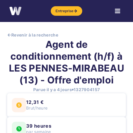
Entreprise
Revenir à la recherche
Agent de
conditionnement (h/f) à
LES PENNES-MIRABEAU
(13) - Offre d'emploi
Parue il y a 4 jours
1327904157
12,31 €
Brut/heure
39 heures
par semaine