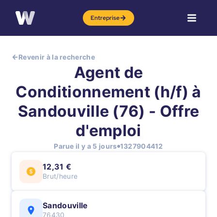
Entreprise
Revenir à la recherche
Agent de
Conditionnement (h/f) à
Sandouville (76) - Offre
d'emploi
Parue il y a 5 jours
1327904412
12,31 €
Brut/heure
Sandouville
76430