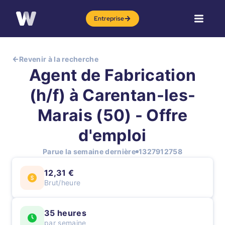
Entreprise
Revenir à la recherche
Agent de Fabrication
(h/f) à Carentan-les-
Marais (50) - Offre
d'emploi
Parue la semaine dernière
1327912758
12,31 €
Brut/heure
35 heures
par semaine