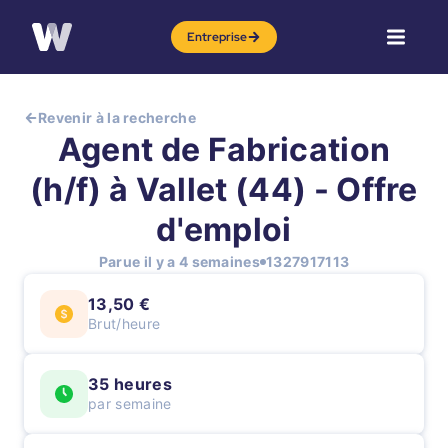
Entreprise
Revenir à la recherche
Agent de Fabrication
(h/f) à Vallet (44) - Offre
d'emploi
Parue il y a 4 semaines
1327917113
13,50 €
Brut/heure
35 heures
par semaine