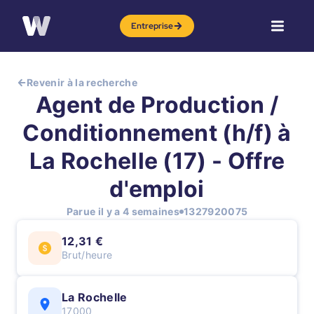
Entreprise
Revenir à la recherche
Agent de Production /
Conditionnement (h/f) à
La Rochelle (17) - Offre
d'emploi
Parue il y a 4 semaines
1327920075
12,31 €
Brut/heure
La Rochelle
17000