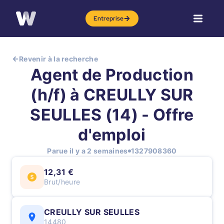
Entreprise
Revenir à la recherche
Agent de Production
(h/f) à CREULLY SUR
SEULLES (14) - Offre
d'emploi
Parue il y a 2 semaines
1327908360
12,31 €
Brut/heure
CREULLY SUR SEULLES
14480