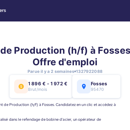
ers
de Production (h/f) à Fosses
Offre d'emploi
Parue il y a 2 semaines
1327922088
1 896 € - 1 972 €
Fosses
Brut/mois
95470
ent de Production (h/f) à Fosses. Candidatez en un clic et accédez à
alisé dans le refendage de bobine d'acier, un opérateur de