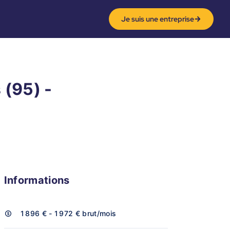
Je suis une entreprise
 (95) -
Informations
1 896 € - 1 972 €
brut/mois