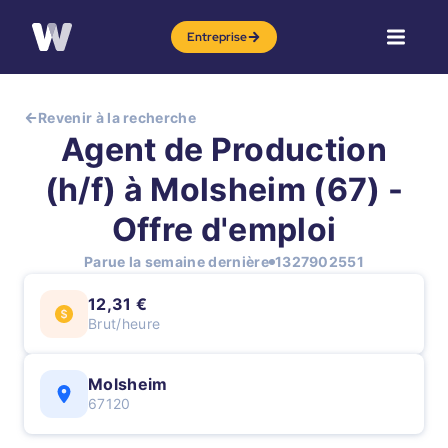
Entreprise
Revenir à la recherche
Agent de Production
(h/f) à Molsheim (67) -
Offre d'emploi
Parue la semaine dernière
1327902551
12,31 €
Brut/heure
Molsheim
67120