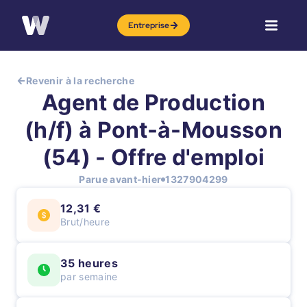
Entreprise
Revenir à la recherche
Agent de Production
(h/f) à Pont-à-Mousson
(54) - Offre d'emploi
Parue avant-hier
1327904299
12,31 €
Brut/heure
35 heures
par semaine