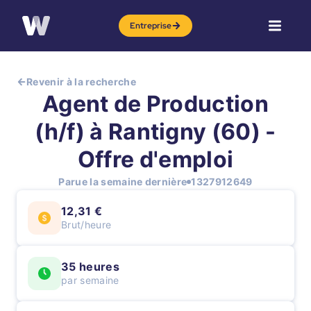
Entreprise
Revenir à la recherche
Agent de Production
(h/f) à Rantigny (60) -
Offre d'emploi
Parue la semaine dernière
1327912649
12,31 €
Brut/heure
35 heures
par semaine