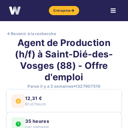
Entreprise
Revenir à la recherche
Agent de Production
(h/f) à Saint-Dié-des-
Vosges (88) - Offre
d'emploi
Parue il y a 3 semaines
1327907516
12,31 €
Brut/heure
35 heures
par semaine