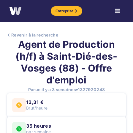
Entreprise
Revenir à la recherche
Agent de Production
(h/f) à Saint-Dié-des-
Vosges (88) - Offre
d'emploi
Parue il y a 3 semaines
1327920248
12,31 €
Brut/heure
35 heures
par semaine