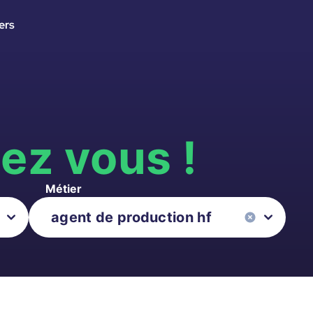
ers
s
ez vous !
Métier