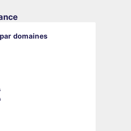
rance
 par domaines
s
s