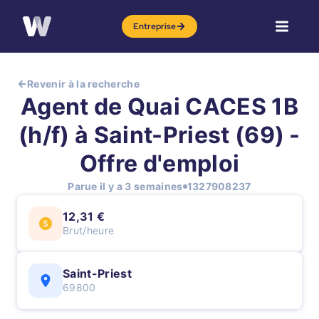
Entreprise
Revenir à la recherche
Agent de Quai CACES 1B
(h/f) à Saint-Priest (69) -
Offre d'emploi
Parue il y a 3 semaines
1327908237
12,31 €
Brut/heure
Saint-Priest
69800