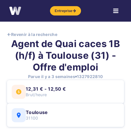
Entreprise
Revenir à la recherche
Agent de Quai caces 1B
(h/f) à Toulouse (31) -
Offre d'emploi
Parue il y a 3 semaines
1327922810
12,31 € - 12,50 €
Brut/heure
Toulouse
31100