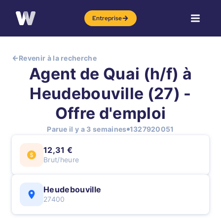
Entreprise
Revenir à la recherche
Agent de Quai (h/f) à
Heudebouville (27) -
Offre d'emploi
Parue il y a 3 semaines
1327920051
12,31 €
Brut/heure
Heudebouville
27400