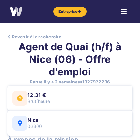
Entreprise
Revenir à la recherche
Agent de Quai (h/f) à
Nice (06) - Offre
d'emploi
Parue il y a 2 semaines
1327922236
12,31 €
Brut/heure
Nice
06300
À propos de la mission