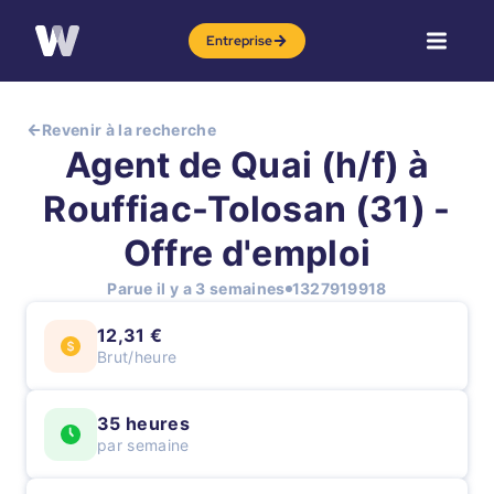
Entreprise
Revenir à la recherche
Agent de Quai (h/f) à
Rouffiac-Tolosan (31) -
Offre d'emploi
Parue il y a 3 semaines
1327919918
12,31 €
Brut/heure
35 heures
par semaine