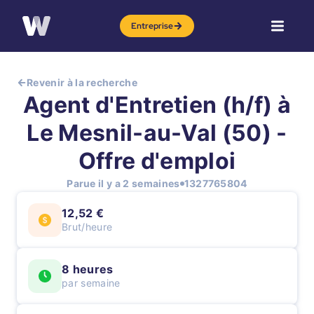
Entreprise
Revenir à la recherche
Agent d'Entretien (h/f) à
Le Mesnil-au-Val (50) -
Offre d'emploi
Parue il y a 2 semaines
1327765804
12,52 €
Brut/heure
8 heures
par semaine