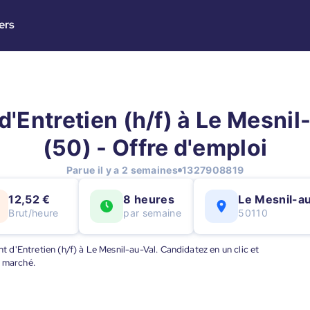
ers
d'Entretien (h/f) à Le Mesnil
(50) - Offre d'emploi
Parue il y a 2 semaines
1327908819
12,52 €
8 heures
Le Mesnil-a
Brut/heure
par semaine
50110
nt d'Entretien (h/f) à Le Mesnil-au-Val. Candidatez en un clic et
u marché.