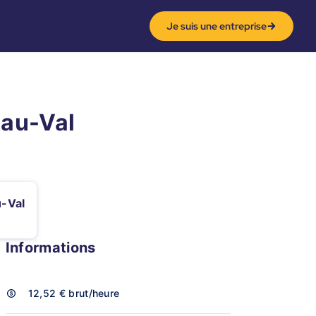
Je suis une entreprise
-au-Val
u-Val
Informations
12,52 €
brut/heure