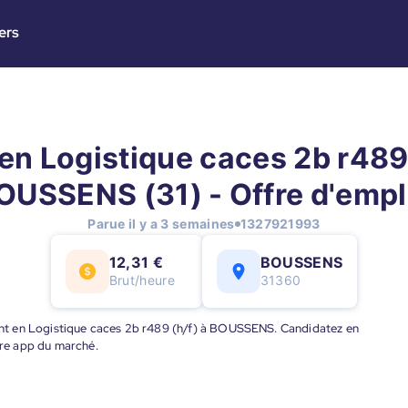
ers
en Logistique caces 2b r489 
OUSSENS (31) - Offre d'empl
Parue il y a 3 semaines
1327921993
12,31 €
BOUSSENS
Brut/heure
31360
Agent en Logistique caces 2b r489 (h/f) à BOUSSENS. Candidatez en
eure app du marché.