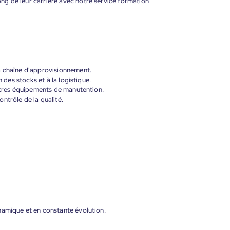
g de leur carrière avec notre service formation
a chaîne d'approvisionnement.
n des stocks et à la logistique.
autres équipements de manutention.
ntrôle de la qualité.
namique et en constante évolution.