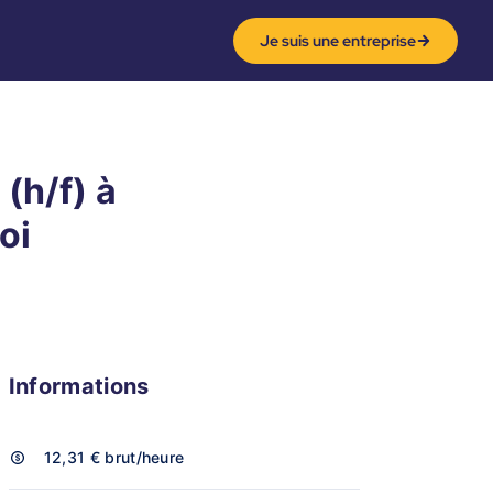
Je suis une entreprise
(h/f) à
oi
Informations
12,31 €
brut/heure