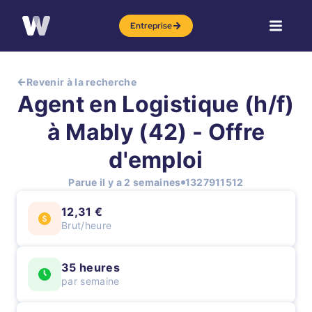
Entreprise
Revenir à la recherche
Agent en Logistique (h/f)
à Mably (42) - Offre
d'emploi
Parue il y a 2 semaines
1327911512
12,31 €
Brut/heure
35 heures
par semaine