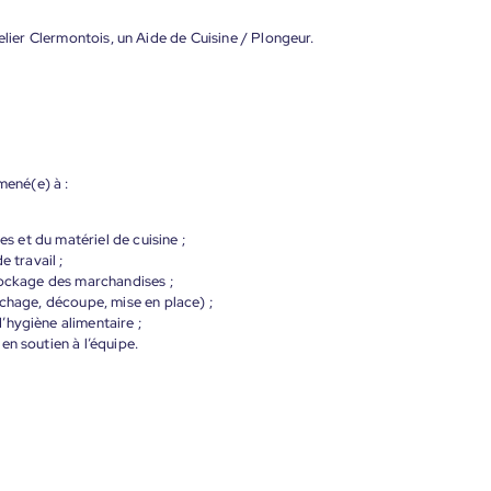
elier Clermontois, un Aide de Cuisine / Plongeur.
mené(e) à :
es et du matériel de cuisine ;
e travail ;
tockage des marchandises ;
uchage, découpe, mise en place) ;
’hygiène alimentaire ;
en soutien à l’équipe.