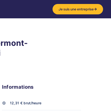
Je suis une entreprise
lermont-
i
Informations
12,31 €
brut/heure