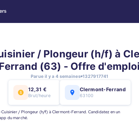
ers
isinier / Plongeur (h/f) à C
Ferrand (63) - Offre d'emplo
Parue il y a 4 semaines
1327917741
12,31 €
Clermont-Ferrand
Brut/heure
63100
de Cuisinier / Plongeur (h/f) à Clermont-Ferrand. Candidatez en un
e app du marché.