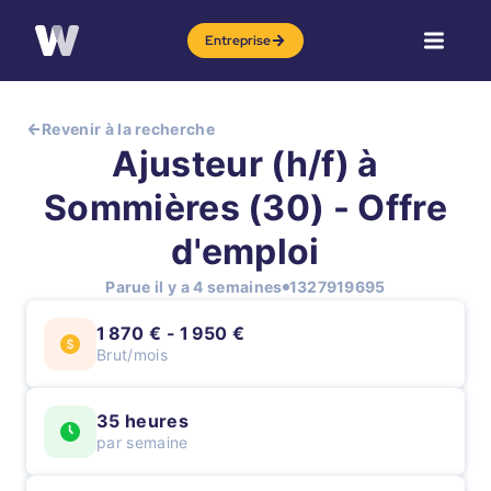
Entreprise
Revenir à la recherche
Ajusteur (h/f) à
Sommières (30) - Offre
d'emploi
Parue il y a 4 semaines
1327919695
1 870 € - 1 950 €
Brut/mois
35 heures
par semaine