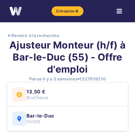
Entreprise
Revenir à la recherche
Ajusteur Monteur (h/f) à
Bar-le-Duc (55) - Offre
d'emploi
Parue il y a 3 semaines
1327919210
13,50 €
Brut/heure
Bar-le-Duc
55000