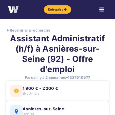
Entreprise
Revenir à la recherche
Assistant Administratif
(h/f) à Asnières-sur-
Seine (92) - Offre
d'emploi
Parue il y a 2 semaines
1327910977
1 900 € - 2 200 €
Brut/mois
Asnières-sur-Seine
92600