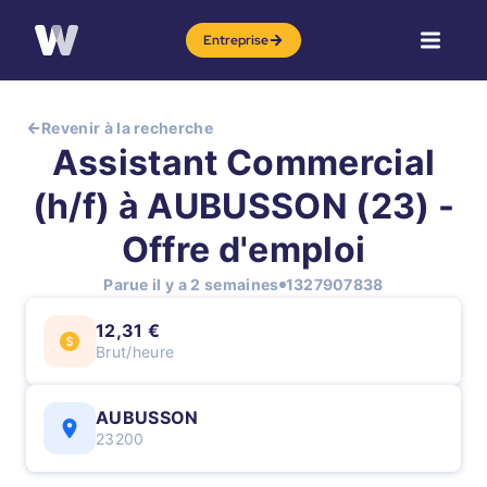
Entreprise
Revenir à la recherche
Assistant Commercial
(h/f) à AUBUSSON (23) -
Offre d'emploi
Parue il y a 2 semaines
1327907838
12,31 €
Brut/heure
AUBUSSON
23200