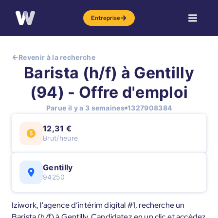
Entreprise
Revenir à la recherche
Barista (h/f) à Gentilly
(94) - Offre d'emploi
Parue il y a 3 semaines
1327908384
12,31 €
Brut/heure
Gentilly
94250
Iziwork, l'agence d’intérim digital #1, recherche un
Barista (h/f) à Gentilly. Candidatez en un clic et accédez