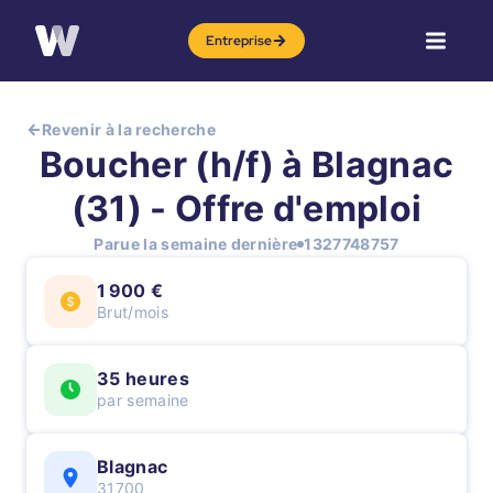
Entreprise
Revenir à la recherche
Boucher (h/f) à Blagnac
(31) - Offre d'emploi
Parue la semaine dernière
1327748757
1 900 €
Brut/mois
35 heures
par semaine
Blagnac
31700