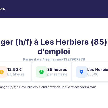
ers
er (h/f) à Les Herbiers (85)
d'emploi
Parue il y a 4 semaines
1327907278
12,50 €
35 heures
Les Herbi
Brut/heure
par semaine
85500
ulanger (h/f) à Les Herbiers. Candidatez en un clic et accédez à tous