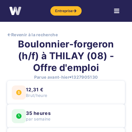
Entreprise
Revenir à la recherche
Boulonnier-forgeron
(h/f) à THILAY (08) -
Offre d'emploi
Parue avant-hier
1327905130
12,31 €
Brut/heure
35 heures
par semaine