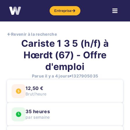
Entreprise
Revenir à la recherche
Cariste 1 3 5 (h/f) à
Hœrdt (67) - Offre
d'emploi
Parue il y a 4 jours
1327905035
12,50 €
Brut/heure
35 heures
par semaine