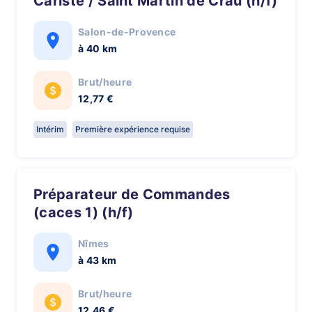
Cariste / Saint Martin de Crau (h/f)
Salon-de-Provence
à 40 km
Brut/heure
12,77 €
Intérim
Première expérience requise
Préparateur de Commandes
(caces 1) (h/f)
Nîmes
à 43 km
Brut/heure
12,46 €