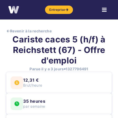
Entreprise
Revenir à la recherche
Cariste caces 5 (h/f) à
Reichstett (67) - Offre
d'emploi
Parue il y a 3 jours
1327796491
12,31 €
Brut/heure
35 heures
par semaine