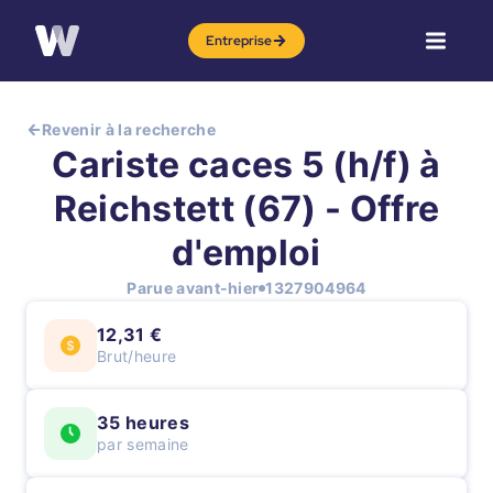
Entreprise
Revenir à la recherche
Cariste caces 5 (h/f) à
Reichstett (67) - Offre
d'emploi
Parue avant-hier
1327904964
12,31 €
Brut/heure
35 heures
par semaine