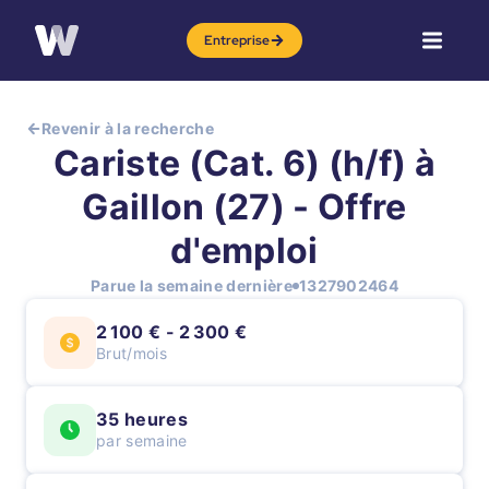
Entreprise
Revenir à la recherche
Cariste (Cat. 6) (h/f) à
Gaillon (27) - Offre
d'emploi
Parue la semaine dernière
1327902464
2 100 € - 2 300 €
Brut/mois
35 heures
par semaine