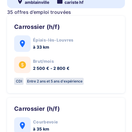
amblainville
cariste hf
35 offres d’emploi trouvées
Carrossier (h/f)
Épiais-lès-Louvres
à 33 km
Brut/mois
2 500 € - 2 800 €
CDI
Entre 2 ans et 5 ans d'expérience
Carrossier (h/f)
Courbevoie
à 35 km