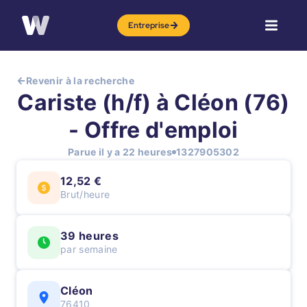
Entreprise
Revenir à la recherche
Cariste (h/f) à Cléon (76)
- Offre d'emploi
Parue il y a 22 heures
1327905302
12,52 €
Brut/heure
39 heures
par semaine
Cléon
76410