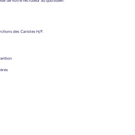
lisé de votre recruteur au quotidien.
erchons des Caristes H/F.
tention
ières