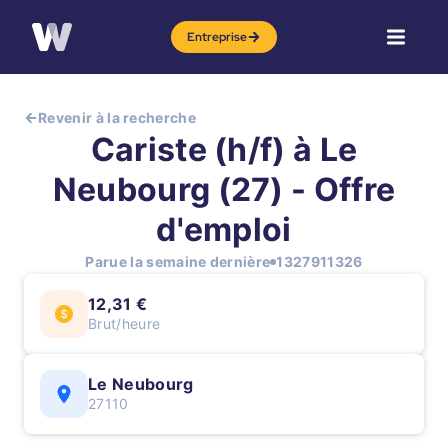
Entreprise
Revenir à la recherche
Cariste (h/f) à Le
Neubourg (27) - Offre
d'emploi
Parue la semaine dernière
1327911326
12,31 €
Brut/heure
Le Neubourg
27110