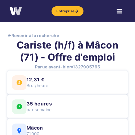
Entreprise
Revenir à la recherche
Cariste (h/f) à Mâcon
(71) - Offre d'emploi
Parue avant-hier
1327905795
12,31 €
Brut/heure
35 heures
par semaine
Mâcon
71000