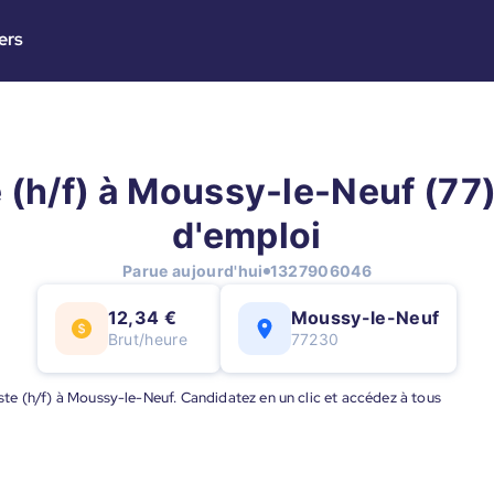
ers
 (h/f) à Moussy-le-Neuf (77)
d'emploi
Parue aujourd'hui
1327906046
12,34 €
Moussy-le-Neuf
Brut/heure
77230
riste (h/f) à Moussy-le-Neuf. Candidatez en un clic et accédez à tous