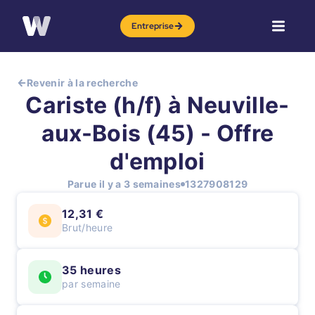
Entreprise
Revenir à la recherche
Cariste (h/f) à Neuville-
aux-Bois (45) - Offre
d'emploi
Parue il y a 3 semaines
1327908129
12,31 €
Brut/heure
35 heures
par semaine