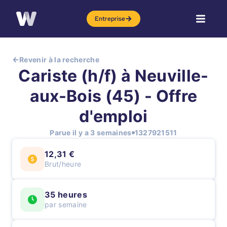
Entreprise
Revenir à la recherche
Cariste (h/f) à Neuville-
aux-Bois (45) - Offre
d'emploi
Parue il y a 3 semaines
1327921511
12,31 €
Brut/heure
35 heures
par semaine