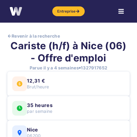
Entreprise
Revenir à la recherche
Cariste (h/f) à Nice (06)
- Offre d'emploi
Parue il y a 4 semaines
1327917652
12,31 €
Brut/heure
35 heures
par semaine
Nice
06200